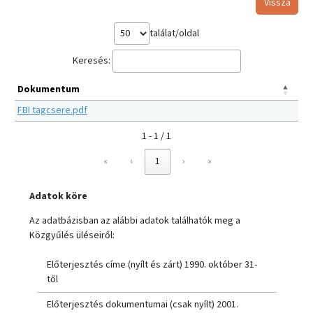
Vissza
találat/oldal
Keresés:
Dokumentum
FBI tagcsere.pdf
1 - 1 / 1
«
‹
1
›
»
Adatok köre
Az adatbázisban az alábbi adatok találhatók meg a
Közgyűlés üléseiről:
Előterjesztés címe (nyílt és zárt) 1990. október 31-
től
Előterjesztés dokumentumai (csak nyílt) 2001.