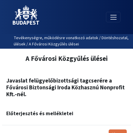
BUDAPEST
Tevékenységre, működésre vonatkozó adatok / Döntéshozatal,
ülések / A Fővárosi Közgyűlés ülései
A Fővárosi Közgyűlés ülései
Javaslat felügyelőbizottsági tagcserére a
Fővárosi Biztonsági Iroda Közhasznú Nonprofit
Kft.-nél.
Előterjesztés és mellékletei