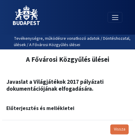
BUDAPEST
Tevékenységre, működésre vonatkozó adatok / Döntéshozatal,
ülések / A Fővárosi Közgyűlés ülései
A Fővárosi Közgyűlés ülései
Javaslat a Világjátékok 2017 pályázati
dokumentációjának elfogadására.
Előterjesztés és mellékletei
Vissza