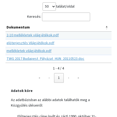
találat/oldal
Keresés:
Dokumentum
2-10 mellékletek világjátékok.pdf
elöterjesztés Világjátékok.pdf
mellékletek világjátékok.pdf
TWG 2017 Budapest_Pályázat_HUN_20110523.doc
1 - 4 / 4
«
‹
1
›
»
Adatok köre
Az adatbázisban az alábbi adatok találhatók meg a
Közgyűlés üléseiről:
Előterjesztés címe (nyílt és zárt) 1990. október 31-