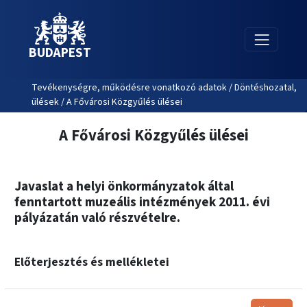
BUDAPEST
Tevékenységre, működésre vonatkozó adatok / Döntéshozatal,
ülések / A Fővárosi Közgyűlés ülései
A Fővárosi Közgyűlés ülései
Javaslat a helyi önkormányzatok által
fenntartott muzeális intézmények 2011. évi
pályázatán való részvételre.
Előterjesztés és mellékletei