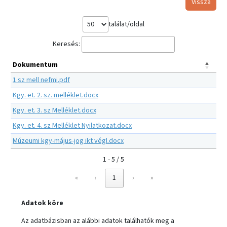
Vissza
találat/oldal
Keresés:
Dokumentum
1 sz mell nefmi.pdf
Kgy. et. 2. sz. melléklet.docx
Kgy. et. 3. sz Melléklet.docx
Kgy. et. 4. sz Melléklet Nyilatkozat.docx
Múzeumi kgy-május-jog ikt végl.docx
1 - 5 / 5
«
‹
1
›
»
Adatok köre
Az adatbázisban az alábbi adatok találhatók meg a