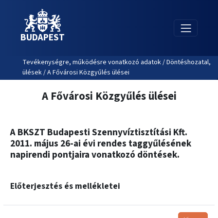
BUDAPEST
Tevékenységre, működésre vonatkozó adatok / Döntéshozatal,
ülések / A Fővárosi Közgyűlés ülései
A Fővárosi Közgyűlés ülései
A BKSZT Budapesti Szennyvíztisztítási Kft.
2011. május 26-ai évi rendes taggyűlésének
napirendi pontjaira vonatkozó döntések.
Előterjesztés és mellékletei