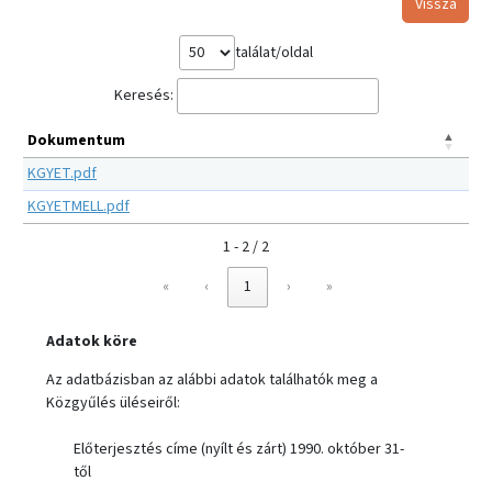
Vissza
találat/oldal
Keresés:
Dokumentum
KGYET.pdf
KGYETMELL.pdf
1 - 2 / 2
«
‹
1
›
»
Adatok köre
Az adatbázisban az alábbi adatok találhatók meg a
Közgyűlés üléseiről:
Előterjesztés címe (nyílt és zárt) 1990. október 31-
től