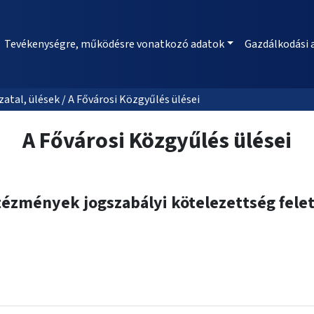
Tevékenységre, működésre vonatkozó adatok
Gazdálkodási 
al, ülések / A Fővárosi Közgyűlés ülései
A Fővárosi Közgyűlés ülései
ntézmények jogszabályi kötelezettség fel