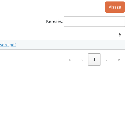
Vissza
Keresés:
sére.pdf
«
‹
1
›
»