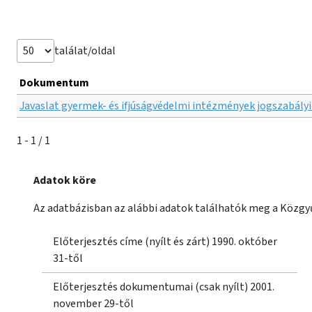
találat/oldal
Dokumentum
Javaslat gyermek- és ifjúságvédelmi intézmények jogszabályi
1 - 1 / 1
Adatok köre
Az adatbázisban az alábbi adatok találhatók meg a Közgyű
Előterjesztés címe (nyílt és zárt) 1990. október
31-től
Előterjesztés dokumentumai (csak nyílt) 2001.
november 29-től