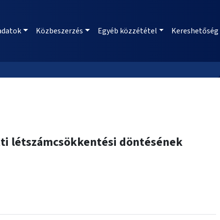
adatok
Közbeszerzés
Egyéb közzététel
Kereshetőség
etti létszámcsökkentési döntésének