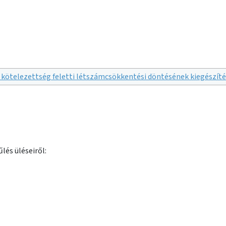
 kötelezettség feletti létszámcsökkentési döntésének kiegészíté
lés üléseiről: