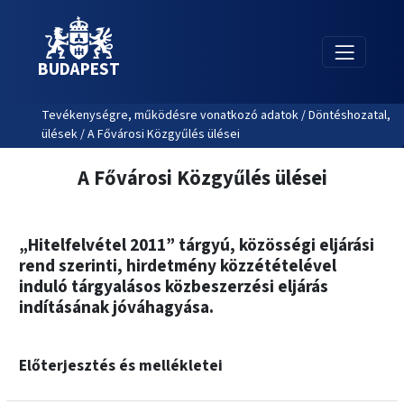
BUDAPEST
Tevékenységre, működésre vonatkozó adatok / Döntéshozatal,
ülések / A Fővárosi Közgyűlés ülései
A Fővárosi Közgyűlés ülései
„Hitelfelvétel 2011” tárgyú, közösségi eljárási
rend szerinti, hirdetmény közzétételével
induló tárgyalásos közbeszerzési eljárás
indításának jóváhagyása.
Előterjesztés és mellékletei