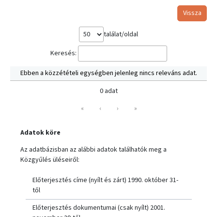
Vissza
találat/oldal
Keresés:
Ebben a közzétételi egységben jelenleg nincs releváns adat.
0 adat
«
‹
›
»
Adatok köre
Az adatbázisban az alábbi adatok találhatók meg a
Közgyűlés üléseiről:
Előterjesztés címe (nyílt és zárt) 1990. október 31-
től
Előterjesztés dokumentumai (csak nyílt) 2001.