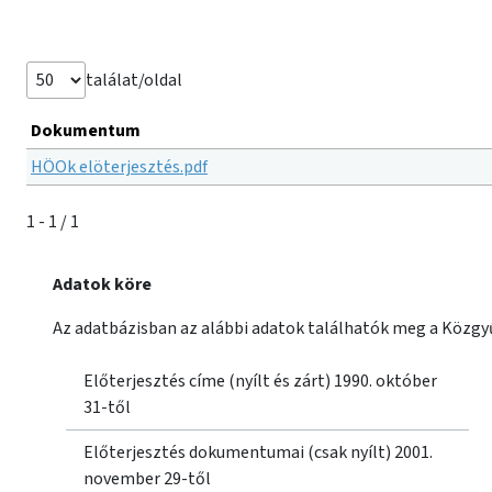
találat/oldal
Dokumentum
HÖOk elöterjesztés.pdf
1 - 1 / 1
Adatok köre
Az adatbázisban az alábbi adatok találhatók meg a Közgyű
Előterjesztés címe (nyílt és zárt) 1990. október
31-től
Előterjesztés dokumentumai (csak nyílt) 2001.
november 29-től