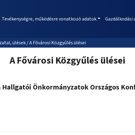
Tevékenységre, működésre vonatkozó adatok
Gazdálkodási 
al, ülések / A Fővárosi Közgyűlés ülései
A Fővárosi Közgyűlés ülései
 Hallgatói Önkormányzatok Országos Konf