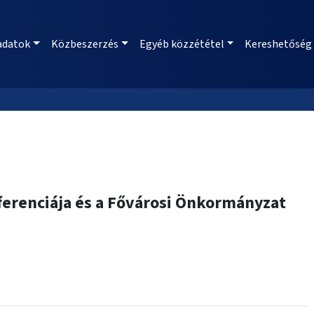
adatok
Közbeszerzés
Egyéb közzététel
Kereshetőség
erenciája és a Fővárosi Önkormányzat