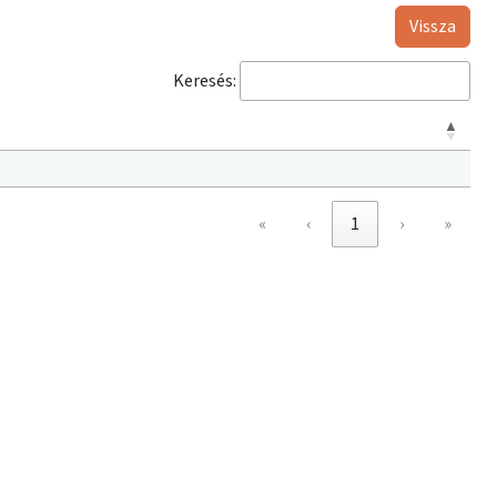
Vissza
Keresés:
«
‹
1
›
»