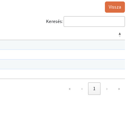
Vissza
Keresés:
«
‹
1
›
»