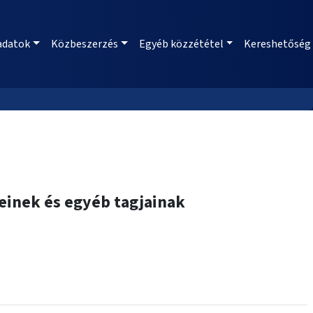
adatok
Közbeszerzés
Egyéb közzététel
Kereshetőség
keinek és egyéb tagjainak