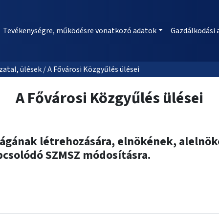
Tevékenységre, működésre vonatkozó adatok
Gazdálkodási 
al, ülések / A Fővárosi Közgyűlés ülései
A Fővárosi Közgyűlés ülései
tságának létrehozására, elnökének, alelnö
pcsolódó SZMSZ módosításra.