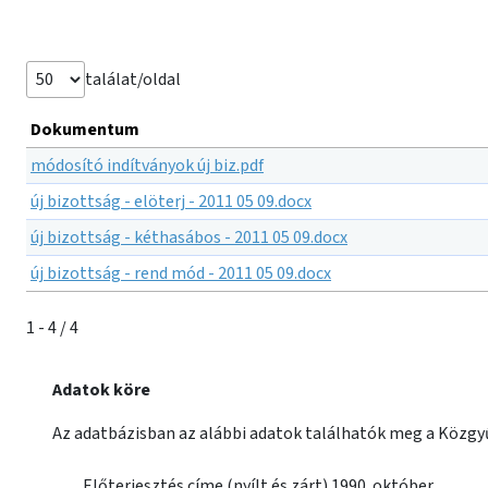
találat/oldal
Dokumentum
módosító indítványok új biz.pdf
új bizottság - elöterj - 2011 05 09.docx
új bizottság - kéthasábos - 2011 05 09.docx
új bizottság - rend mód - 2011 05 09.docx
1 - 4 / 4
Adatok köre
Az adatbázisban az alábbi adatok találhatók meg a Közgyű
Előterjesztés címe (nyílt és zárt) 1990. október