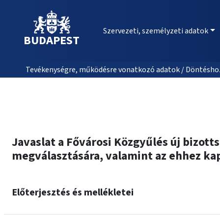
Szervezeti, személyzeti adatok
BUDAPEST
Tevékenységre, működésre vonatkozó adatok / Döntéshozat
Javaslat a Fővárosi Közgyűlés új bizot
megválasztására, valamint az ehhez ka
Előterjesztés és mellékletei