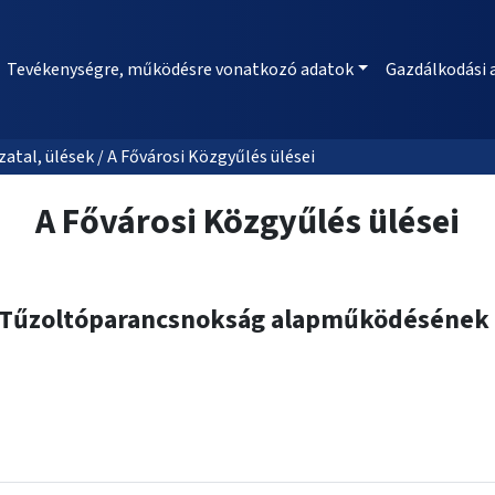
Tevékenységre, működésre vonatkozó adatok
Gazdálkodási 
al, ülések / A Fővárosi Közgyűlés ülései
A Fővárosi Közgyűlés ülései
si Tűzoltóparancsnokság alapműködésének