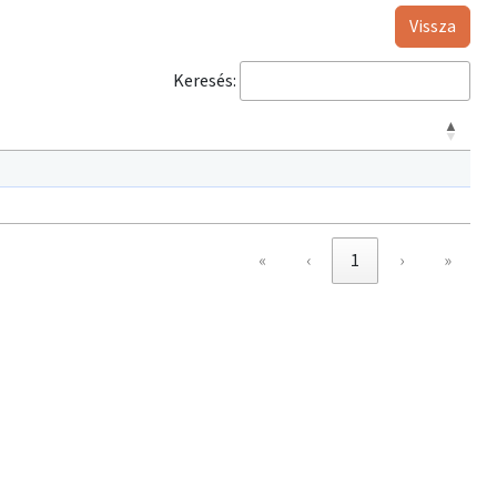
Vissza
Keresés:
«
‹
1
›
»