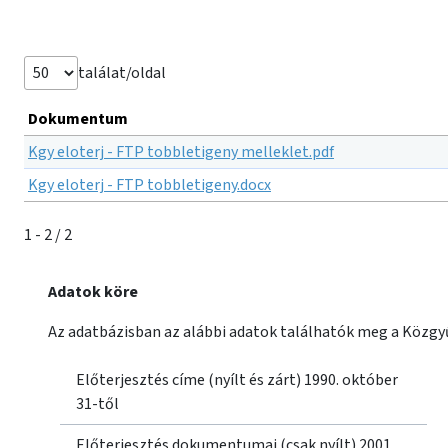
találat/oldal
Dokumentum
Kgy eloterj - FTP tobbletigeny melleklet.pdf
Kgy eloterj - FTP tobbletigeny.docx
1 - 2 / 2
Adatok köre
Az adatbázisban az alábbi adatok találhatók meg a Közgyű
Előterjesztés címe (nyílt és zárt) 1990. október
31-től
Előterjesztés dokumentumai (csak nyílt) 2001.