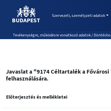
Szervezeti, személyzeti adatok
BUDAPEST
Tevékenységre, működésre vonatkozó adatok / Döntéshozat
Javaslat a "9174 Céltartalék a Főváro
felhasználására.
Előterjesztés és mellékletei