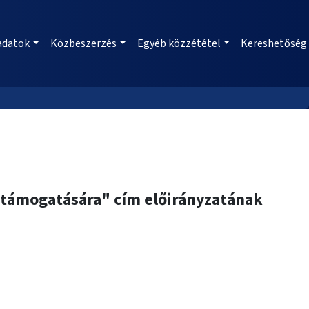
adatok
Közbeszerzés
Egyéb közzététel
Kereshetőség
 támogatására" cím előirányzatának