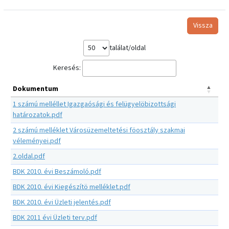
Vissza
találat/oldal
Keresés:
Dokumentum
1 számú melléllet Igazgaósági és felügyelöbizottsági
határozatok.pdf
2 számú melléklet Városüzemeltetési föosztály szakmai
véleményei.pdf
2.oldal.pdf
BDK 2010. évi Beszámoló.pdf
BDK 2010. évi Kiegészítö melléklet.pdf
BDK 2010. évi Üzleti jelentés.pdf
BDK 2011 évi Üzleti terv.pdf