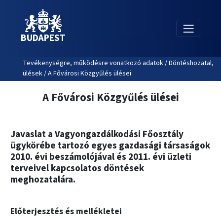
BUDAPEST
Tevékenységre, működésre vonatkozó adatok / Döntéshozatal,
ülések / A Fővárosi Közgyűlés ülései
A Fővárosi Közgyűlés ülései
Javaslat a Vagyongazdálkodási Főosztály
ügykörébe tartozó egyes gazdasági társaságok
2010. évi beszámolójával és 2011. évi üzleti
terveivel kapcsolatos döntések
meghozatalára.
Előterjesztés és mellékletei