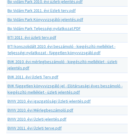
Bp vidám Park 2010. évi üzleti jelentés.pdf
Bp Vidám Park 2011. évi Üzleti terv.pdf
Bp Vidám Park Könyvvizsgálói jelentés.pdf
Bp Vidám Park Teljességi nyilatkozat.PDF
BTI 2011. évi üzleti terv.pdf
BTI konszolidált 2010. évi beszámoló - kiegészítö melléklet -
teljességi nyilatkozat - független könyvvizsgáló.pdf
BVK 2010. évi mérlegbeszámoló - kiegészítö melléklet - üzleti
jelentés.pdf
BVK 2011. évi Üzleti Terv.pdf
BVK független könyvvizsgáló jel - Elötársasági éves beszámoló -
kiegészítö melléklet - üzleti jelentés.pdf
BVVV 2010. évi igazgatósági Üzleti jelentés.pdf
BVVV 2010. évi Mérlegbeszámoló.pdf
BVVV 2010. évi Üzleti jelentés.pdf
BVVV 2011. évi Üzleti terve.pdf