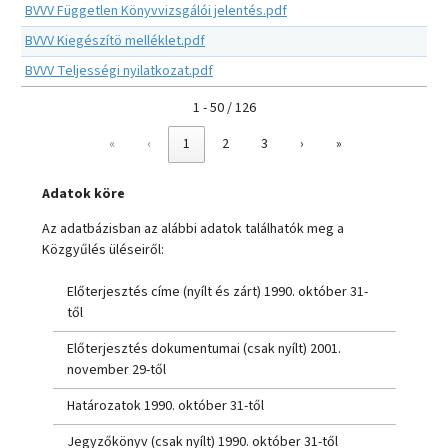
BVVV Független Könyvvizsgálói jelentés.pdf
BVVV Kiegészítö melléklet.pdf
BVVV Teljességi nyilatkozat.pdf
1 - 50 / 126
«
‹
1
2
3
›
»
Adatok köre
Az adatbázisban az alábbi adatok találhatók meg a
Közgyűlés üléseiről:
Előterjesztés címe (nyílt és zárt) 1990. október 31-
től
Előterjesztés dokumentumai (csak nyílt) 2001.
november 29-től
Határozatok 1990. október 31-től
Jegyzőkönyv (csak nyílt) 1990. október 31-től