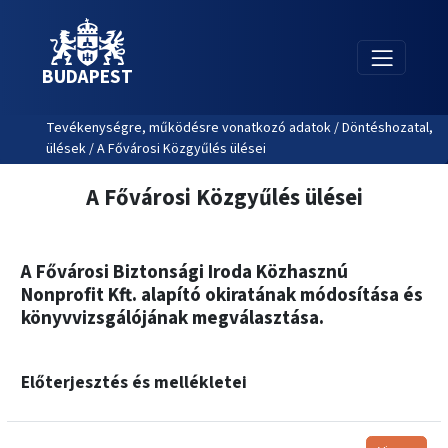
BUDAPEST
Tevékenységre, működésre vonatkozó adatok / Döntéshozatal,
ülések / A Fővárosi Közgyűlés ülései
A Fővárosi Közgyűlés ülései
A Fővárosi Biztonsági Iroda Közhasznú
Nonprofit Kft. alapító okiratának módosítása és
könyvvizsgálójának megválasztása.
Előterjesztés és mellékletei