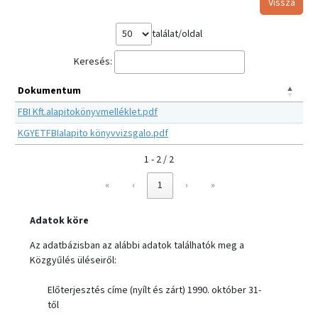
Vissza
találat/oldal
Keresés:
Dokumentum
FBI Kft.alapitokönyvmelléklet.pdf
KGYETFBIalapito könyvvizsgalo.pdf
1 - 2 / 2
«
‹
1
›
»
Adatok köre
Az adatbázisban az alábbi adatok találhatók meg a
Közgyűlés üléseiről:
Előterjesztés címe (nyílt és zárt) 1990. október 31-
től