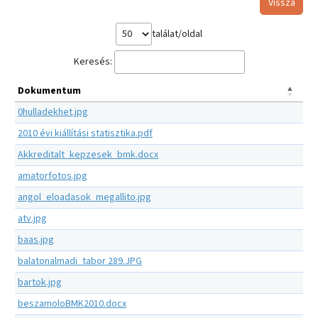
Vissza
találat/oldal
Keresés:
Dokumentum
0hulladekhet.jpg
2010 évi kiállítási statisztika.pdf
Akkreditalt_kepzesek_bmk.docx
amatorfotos.jpg
angol_eloadasok_megallito.jpg
atv.jpg
baas.jpg
balatonalmadi_tabor 289.JPG
bartok.jpg
beszamoloBMK2010.docx