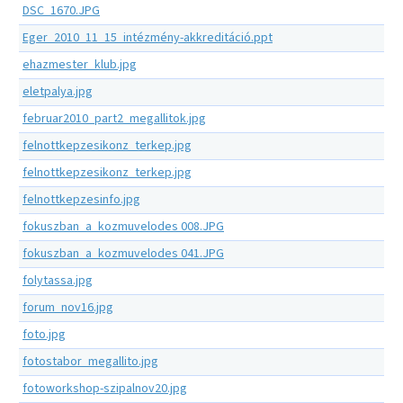
DSC_1670.JPG
Eger_2010_11_15_intézmény-akkreditáció.ppt
ehazmester_klub.jpg
eletpalya.jpg
februar2010_part2_megallitok.jpg
felnottkepzesikonz_terkep.jpg
felnottkepzesikonz_terkep.jpg
felnottkepzesinfo.jpg
fokuszban_a_kozmuvelodes 008.JPG
fokuszban_a_kozmuvelodes 041.JPG
folytassa.jpg
forum_nov16.jpg
foto.jpg
fotostabor_megallito.jpg
fotoworkshop-szipalnov20.jpg