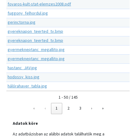
fovaros-kult-stat-elemzes2008.pdf
fuggony_felhordul.jpg
gerinctorna.jpg
gyereknapon_teerted_tv.bmp
gyereknapon_teerted_tv.bmp
gyermekneptanc_megallito.jpg
gyermekneptanc_megallito.jpg
hastanc_JAV.jpg
hodossy_kiss.jpg
hálórahaver_tabla.jpg
1 - 50 / 145
«
‹
1
2
3
›
»
Adatok köre
Az adatbázisban az alábbi adatok találhatók meg a