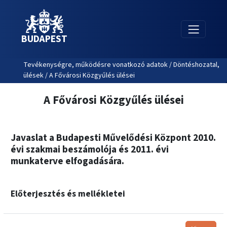
BUDAPEST
Tevékenységre, működésre vonatkozó adatok / Döntéshozatal,
ülések / A Fővárosi Közgyűlés ülései
A Fővárosi Közgyűlés ülései
Javaslat a Budapesti Művelődési Központ 2010.
évi szakmai beszámolója és 2011. évi
munkaterve elfogadására.
Előterjesztés és mellékletei