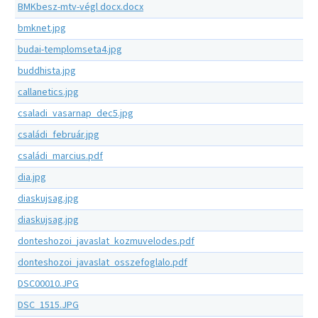
BMKbesz-mtv-végl docx.docx
bmknet.jpg
budai-templomseta4.jpg
buddhista.jpg
callanetics.jpg
csaladi_vasarnap_dec5.jpg
családi_február.jpg
családi_marcius.pdf
dia.jpg
diaskujsag.jpg
diaskujsag.jpg
donteshozoi_javaslat_kozmuvelodes.pdf
donteshozoi_javaslat_osszefoglalo.pdf
DSC00010.JPG
DSC_1515.JPG