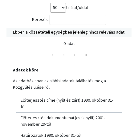
találat/oldal
Keresés:
Ebben a közzétételi egységben jelenleg nincs releváns adat.
0 adat
«
‹
›
»
Adatok köre
Az adatbázisban az alábbi adatok találhatók meg a
Közgyűlés üléseiről:
Előterjesztés címe (nyílt és zárt) 1990. október 31-
től
Előterjesztés dokumentumai (csak nyílt) 2001.
november 29-től
Határozatok 1990. október 31-től