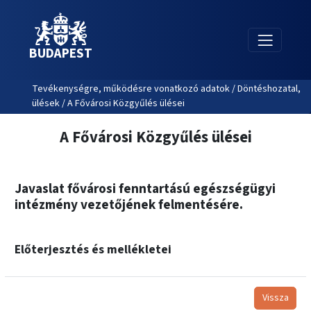
BUDAPEST
Tevékenységre, működésre vonatkozó adatok / Döntéshozatal,
ülések / A Fővárosi Közgyűlés ülései
A Fővárosi Közgyűlés ülései
Javaslat fővárosi fenntartású egészségügyi
intézmény vezetőjének felmentésére.
Előterjesztés és mellékletei
Vissza