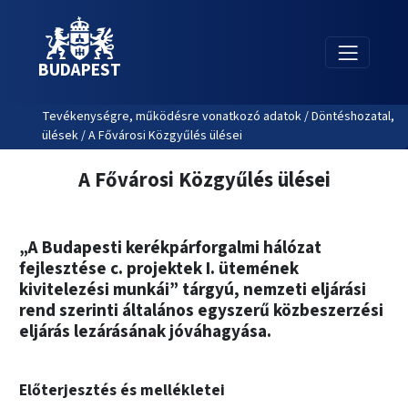
BUDAPEST
Tevékenységre, működésre vonatkozó adatok / Döntéshozatal,
ülések / A Fővárosi Közgyűlés ülései
A Fővárosi Közgyűlés ülései
„A Budapesti kerékpárforgalmi hálózat
fejlesztése c. projektek I. ütemének
kivitelezési munkái” tárgyú, nemzeti eljárási
rend szerinti általános egyszerű közbeszerzési
eljárás lezárásának jóváhagyása.
Előterjesztés és mellékletei