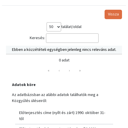
Vissza
találat/oldal
Keresés:
Ebben a közzétételi egységben jelenleg nincs releváns adat.
0 adat
«
‹
›
»
Adatok köre
Az adatbázisban az alábbi adatok találhatók meg a
Közgyűlés üléseiről:
Előterjesztés címe (nyílt és zárt) 1990. október 31-
től