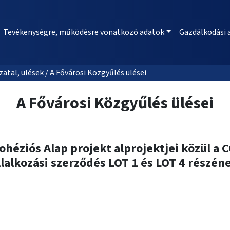
Tevékenységre, működésre vonatkozó adatok
Gazdálkodási 
al, ülések / A Fővárosi Közgyűlés ülései
A Fővárosi Közgyűlés ülései
héziós Alap projekt alprojektjei közül a
állalkozási szerződés LOT 1 és LOT 4 rés