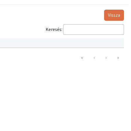
Vissza
Keresés:
«
‹
›
»