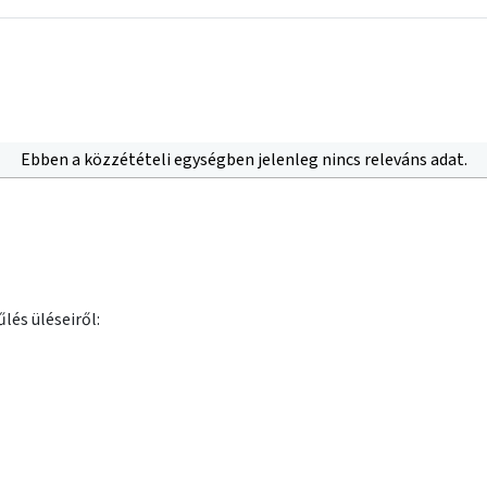
Ebben a közzétételi egységben jelenleg nincs releváns adat.
lés üléseiről: