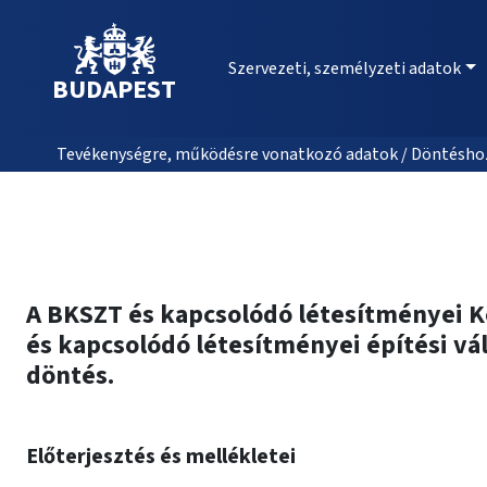
Szervezeti, személyzeti adatok
BUDAPEST
Tevékenységre, működésre vonatkozó adatok / Döntéshozat
A BKSZT és kapcsolódó létesítményei Ko
és kapcsolódó létesítményei építési v
döntés.
Előterjesztés és mellékletei