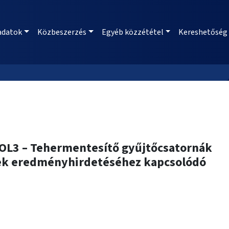
adatok
Közbeszerzés
Egyéb közzététel
Kereshetőség
 COL3 – Tehermentesítő gyűjtőcsatornák
zének eredményhirdetéséhez kapcsolódó