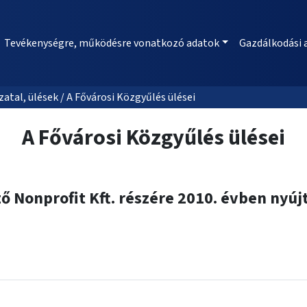
Tevékenységre, működésre vonatkozó adatok
Gazdálkodási 
al, ülések / A Fővárosi Közgyűlés ülései
A Fővárosi Közgyűlés ülései
 Nonprofit Kft. részére 2010. évben nyújt