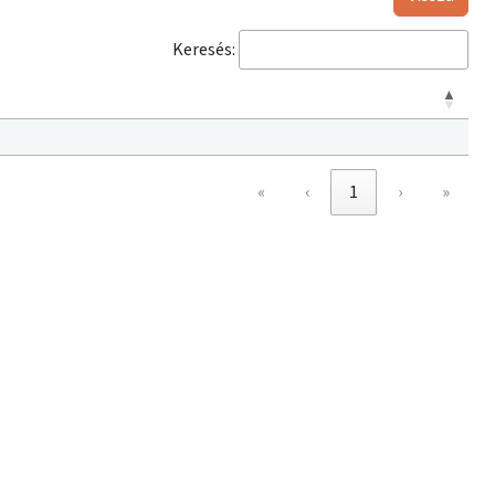
Keresés:
«
‹
1
›
»