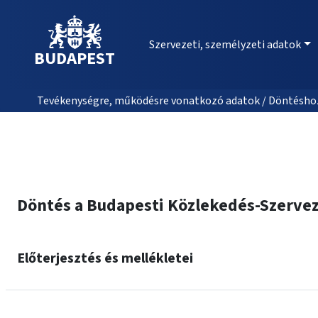
Szervezeti, személyzeti adatok
BUDAPEST
Tevékenységre, működésre vonatkozó adatok / Döntéshozat
Döntés a Budapesti Közlekedés-Szervező
Előterjesztés és mellékletei