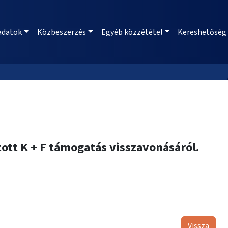
adatok
Közbeszerzés
Egyéb közzététel
Kereshetőség
ott K + F támogatás visszavonásáról.
Vissza