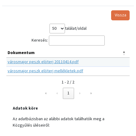
Vissza
találat/oldal
Keresés:
Dokumentum
városmajor peszk elöterj 20110414.pdf
városmajor peszk elöterj mellékletek.pdf
1 - 2 / 2
«
‹
1
›
»
Adatok köre
Az adatbázisban az alábbi adatok találhatók meg a
Közgyűlés üléseiről: