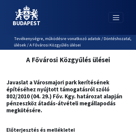
BUDAPEST
Tevékenységre, működésre vonatkozó adatok / Döntéshozatal,
ülések / A Fővárosi Közgyűlés ülései
A Fővárosi Közgyűlés ülései
Javaslat a Városmajori park kerítésének
építéséhez nyújtott támogatásról szóló
802/2010 (04. 29.) Főv. Kgy. határozat alapján
pénzeszköz átadás-átvételi megállapodás
megkötésére.
Előterjesztés és mellékletei