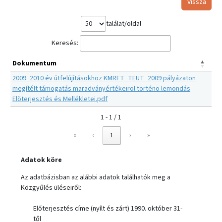
Vissza
találat/oldal
Keresés:
Dokumentum
2009_2010 év útfelújításokhoz KMRFT_TEUT_2009 pályázaton
megítélt támogatás maradványértékeiröl történö lemondás
Elöterjesztés és Mellékletei.pdf
1 - 1 / 1
«
‹
1
›
»
Adatok köre
Az adatbázisban az alábbi adatok találhatók meg a
Közgyűlés üléseiről:
Előterjesztés címe (nyílt és zárt) 1990. október 31-
től