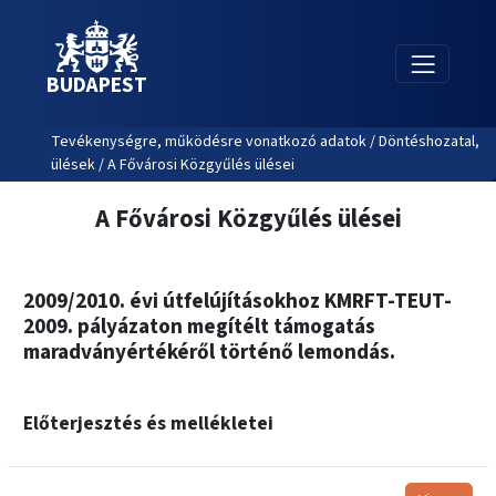
BUDAPEST
Tevékenységre, működésre vonatkozó adatok / Döntéshozatal,
ülések / A Fővárosi Közgyűlés ülései
A Fővárosi Közgyűlés ülései
2009/2010. évi útfelújításokhoz KMRFT-TEUT-
2009. pályázaton megítélt támogatás
maradványértékéről történő lemondás.
Előterjesztés és mellékletei