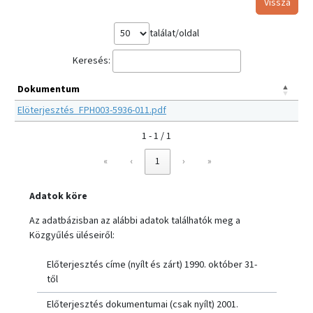
Vissza
találat/oldal
Keresés:
Dokumentum
Elöterjesztés_FPH003-5936-011.pdf
1 - 1 / 1
«
‹
1
›
»
Adatok köre
Az adatbázisban az alábbi adatok találhatók meg a
Közgyűlés üléseiről:
Előterjesztés címe (nyílt és zárt) 1990. október 31-
től
Előterjesztés dokumentumai (csak nyílt) 2001.