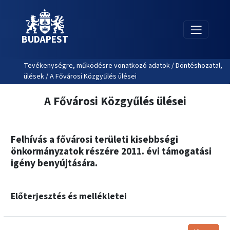
BUDAPEST
Tevékenységre, működésre vonatkozó adatok / Döntéshozatal,
ülések / A Fővárosi Közgyűlés ülései
A Fővárosi Közgyűlés ülései
Felhívás a fővárosi területi kisebbségi
önkormányzatok részére 2011. évi támogatási
igény benyújtására.
Előterjesztés és mellékletei