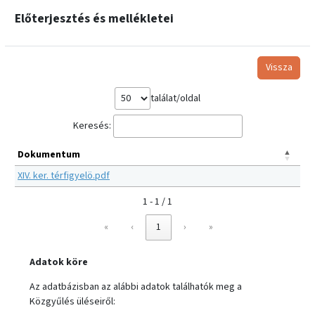
Előterjesztés és mellékletei
Vissza
találat/oldal
Keresés:
Dokumentum
XIV. ker. térfigyelö.pdf
1 - 1 / 1
«
‹
1
›
»
Adatok köre
Az adatbázisban az alábbi adatok találhatók meg a
Közgyűlés üléseiről: