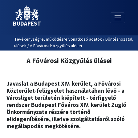
BUDAPEST
Tevékenységre, működésre vonatkozó adatok / Döntéshozatal,
ülések / A Fővárosi Közgyűlés ülései
A Fővárosi Közgyűlés ülései
Javaslat a Budapest XIV. kerület, a Fővárosi
Közterület-felügyelet használatában lévő - a
Városliget területén kiépített - térfigyelő
rendszer Budapest Főváros XIV. kerület Zugló
Önkormányzata részére történő
elidegenítésére, illetve szolgáltatásról szóló
megállapodás megkötésére.