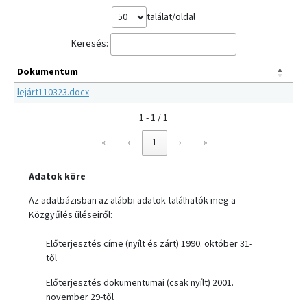
találat/oldal
Keresés:
Dokumentum
lejárt110323.docx
1 - 1 / 1
«
‹
1
›
»
Adatok köre
Az adatbázisban az alábbi adatok találhatók meg a
Közgyűlés üléseiről:
Előterjesztés címe (nyílt és zárt) 1990. október 31-
től
Előterjesztés dokumentumai (csak nyílt) 2001.
november 29-től