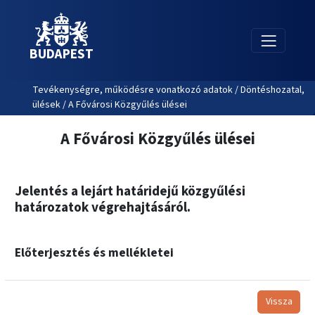
BUDAPEST
Tevékenységre, működésre vonatkozó adatok / Döntéshozatal,
ülések / A Fővárosi Közgyűlés ülései
A Fővárosi Közgyűlés ülései
Jelentés a lejárt határidejű közgyűlési
határozatok végrehajtásáról.
Előterjesztés és mellékletei
Vissza