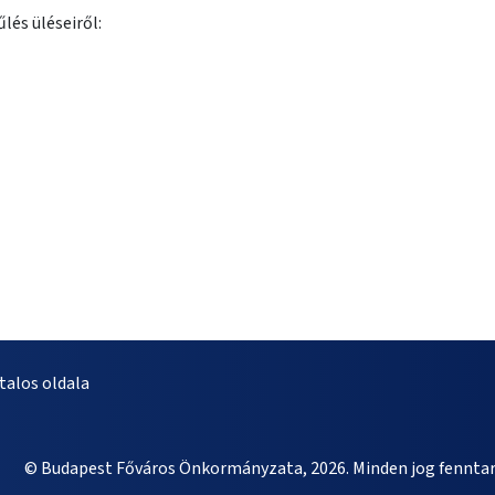
lés üléseiről:
alos oldala
© Budapest Főváros Önkormányzata, 2026. Minden jog fenntar