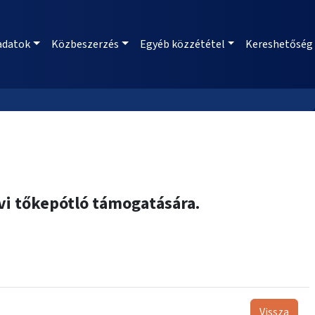
adatok
Közbeszerzés
Egyéb közzététel
Kereshetőség
vi tőkepótló támogatására.
Vissza