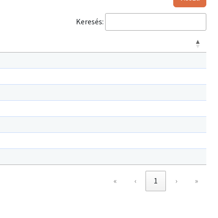
Keresés:
«
‹
1
›
»