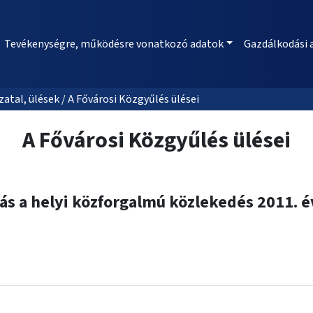
Tevékenységre, működésre vonatkozó adatok
Gazdálkodási 
al, ülések / A Fővárosi Közgyűlés ülései
A Fővárosi Közgyűlés ülései
s a helyi közforgalmú közlekedés 2011. é