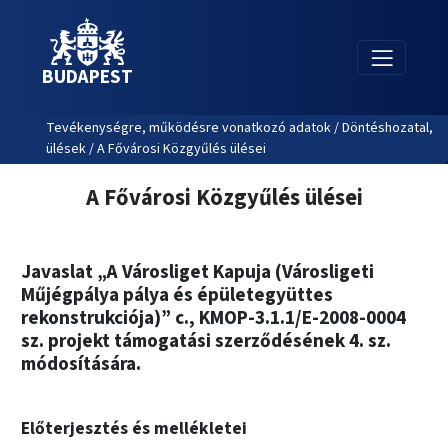
BUDAPEST
Tevékenységre, működésre vonatkozó adatok / Döntéshozatal,
ülések / A Fővárosi Közgyűlés ülései
A Fővárosi Közgyűlés ülései
Javaslat „A Városliget Kapuja (Városligeti
Műjégpálya pálya és épületegyüttes
rekonstrukciója)” c., KMOP-3.1.1/E-2008-0004
sz. projekt támogatási szerződésének 4. sz.
módosítására.
Előterjesztés és mellékletei