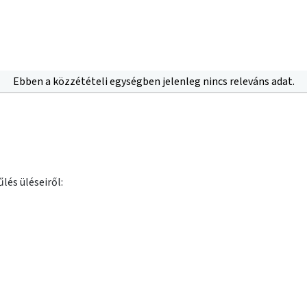
Ebben a közzétételi egységben jelenleg nincs releváns adat.
lés üléseiről: