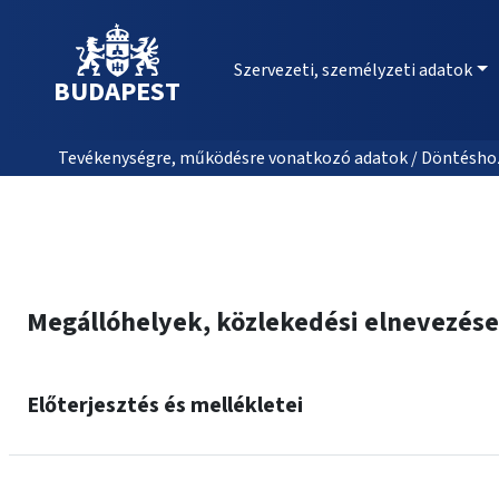
Szervezeti, személyzeti adatok
BUDAPEST
Tevékenységre, működésre vonatkozó adatok / Döntéshozat
Megállóhelyek, közlekedési elnevezése
Előterjesztés és mellékletei