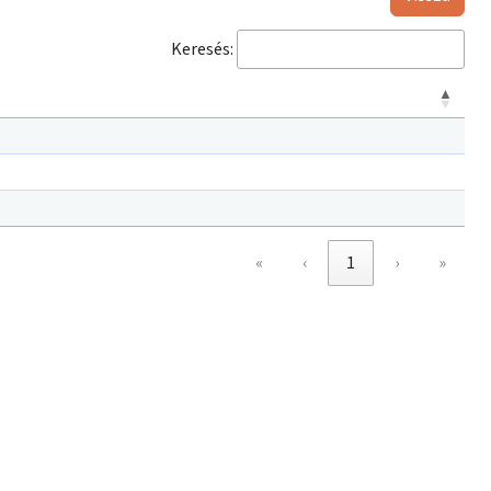
Keresés:
«
‹
1
›
»