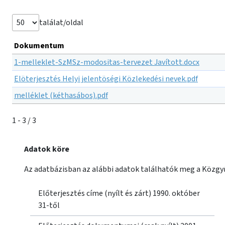
találat/oldal
Dokumentum
1-melleklet-SzMSz-modositas-tervezet Javított.docx
Elöterjesztés Helyi jelentöségi Közlekedési nevek.pdf
melléklet (kéthasábos).pdf
1 - 3 / 3
Adatok köre
Az adatbázisban az alábbi adatok találhatók meg a Közgyű
Előterjesztés címe (nyílt és zárt) 1990. október
31-től