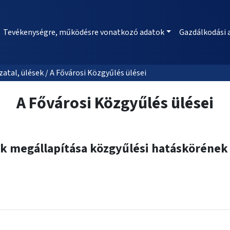
Tevékenységre, működésre vonatkozó adatok
Gazdálkodási 
al, ülések / A Fővárosi Közgyűlés ülései
A Fővárosi Közgyűlés ülései
k megállapítása közgyűlési hatáskörének 