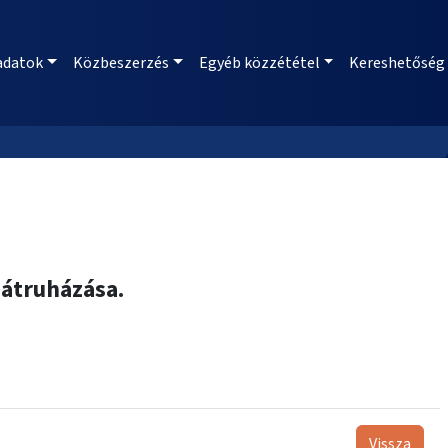
adatok
Közbeszerzés
Egyéb közzététel
Kereshetőség
átruházása.
Vissza