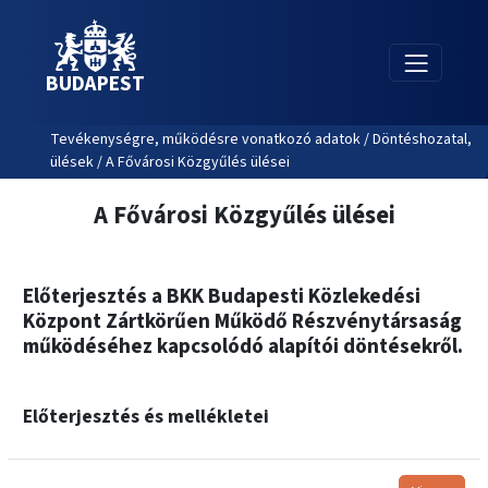
BUDAPEST
Tevékenységre, működésre vonatkozó adatok / Döntéshozatal,
ülések / A Fővárosi Közgyűlés ülései
A Fővárosi Közgyűlés ülései
Előterjesztés a BKK Budapesti Közlekedési
Központ Zártkörűen Működő Részvénytársaság
működéséhez kapcsolódó alapítói döntésekről.
Előterjesztés és mellékletei