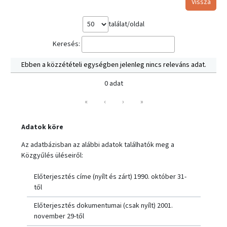
Vissza
találat/oldal
Keresés:
Ebben a közzétételi egységben jelenleg nincs releváns adat.
0 adat
«
‹
›
»
Adatok köre
Az adatbázisban az alábbi adatok találhatók meg a
Közgyűlés üléseiről:
Előterjesztés címe (nyílt és zárt) 1990. október 31-
től
Előterjesztés dokumentumai (csak nyílt) 2001.
november 29-től