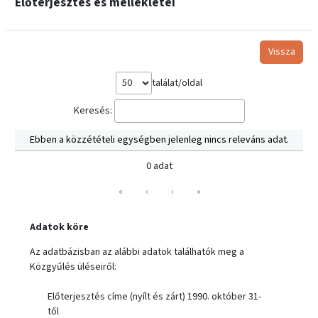
Előterjesztés és mellékletei
Vissza
találat/oldal
Keresés:
Ebben a közzétételi egységben jelenleg nincs releváns adat.
0 adat
«
‹
›
»
Adatok köre
Az adatbázisban az alábbi adatok találhatók meg a
Közgyűlés üléseiről:
Előterjesztés címe (nyílt és zárt) 1990. október 31-
től