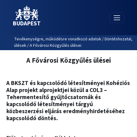
BUDAPEST
Tevékenységre, működésre vonatkozó adatok / Döntéshozatal,
ülések / A Fővárosi Közgyűlés ülései
A Fővárosi Közgyűlés ülései
A BKSZT és kapcsolódó létesítményei Kohéziós
Alap projekt alprojektjei közül a COL3 –
Tehermentesítő gyűjtőcsatornák és
kapcsolódó létesítményei tárgyú
közbeszerzési eljárás eredményhirdetéséhez
kapcsolódó döntés.