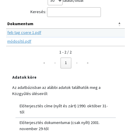
találat/oldal
Keresés:
Dokumentum
feb tag csere 1.pdf
módosító.pdf
1 - 2 / 2
«
‹
1
›
»
Adatok köre
Az adatbázisban az alábbi adatok találhatók meg a
Közgyűlés üléseiről:
Előterjesztés címe (nyílt és zárt) 1990. október 31-
től
Előterjesztés dokumentumai (csak nyílt) 2001.
november 29-től