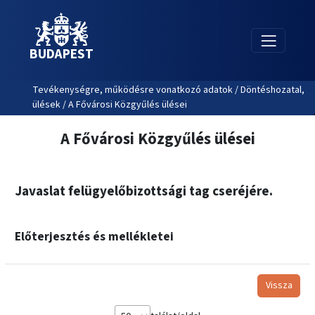
BUDAPEST
Tevékenységre, működésre vonatkozó adatok / Döntéshozatal,
ülések / A Fővárosi Közgyűlés ülései
A Fővárosi Közgyűlés ülései
Javaslat felügyelőbizottsági tag cseréjére.
Előterjesztés és mellékletei
Vissza