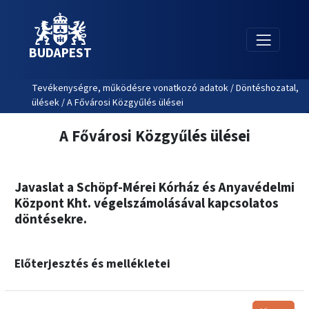
BUDAPEST
Tevékenységre, működésre vonatkozó adatok / Döntéshozatal,
ülések / A Fővárosi Közgyűlés ülései
A Fővárosi Közgyűlés ülései
Javaslat a Schöpf-Mérei Kórház és Anyavédelmi
Központ Kht. végelszámolásával kapcsolatos
döntésekre.
Előterjesztés és mellékletei