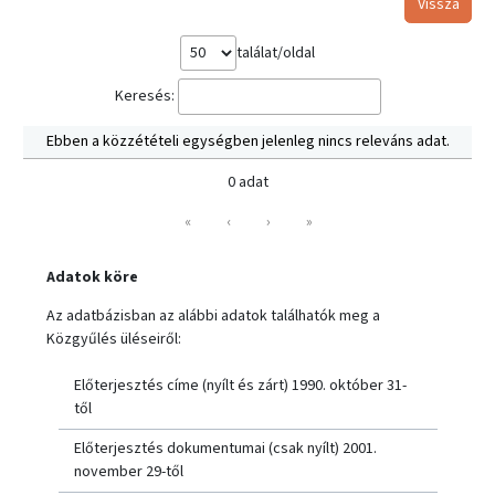
Vissza
találat/oldal
Keresés:
Ebben a közzétételi egységben jelenleg nincs releváns adat.
0 adat
«
‹
›
»
Adatok köre
Az adatbázisban az alábbi adatok találhatók meg a
Közgyűlés üléseiről:
Előterjesztés címe (nyílt és zárt) 1990. október 31-
től
Előterjesztés dokumentumai (csak nyílt) 2001.
november 29-től