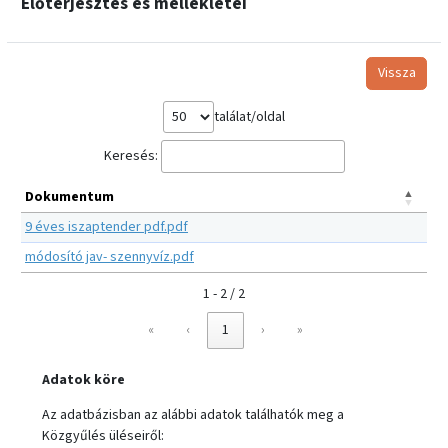
Előterjesztés és mellékletei
Vissza
találat/oldal
Keresés:
Dokumentum
9 éves iszaptender pdf.pdf
módosító jav- szennyvíz.pdf
1 - 2 / 2
«
‹
1
›
»
Adatok köre
Az adatbázisban az alábbi adatok találhatók meg a
Közgyűlés üléseiről: