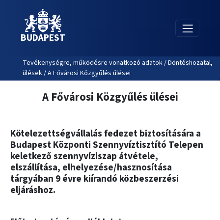
BUDAPEST
Tevékenységre, működésre vonatkozó adatok / Döntéshozatal,
ülések / A Fővárosi Közgyűlés ülései
A Fővárosi Közgyűlés ülései
Kötelezettségvállalás fedezet biztosítására a
Budapest Központi Szennyvíztisztító Telepen
keletkező szennyvíziszap átvétele,
elszállítása, elhelyezése/hasznosítása
tárgyában 9 évre kiírandó közbeszerzési
eljáráshoz.