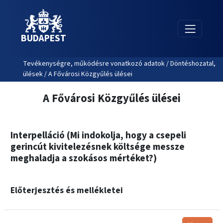
BUDAPEST
Tevékenységre, működésre vonatkozó adatok / Döntéshozatal,
ülések / A Fővárosi Közgyűlés ülései
A Fővárosi Közgyűlés ülései
Interpelláció (Mi indokolja, hogy a csepeli
gerincút kivitelezésnek költsége messze
meghaladja a szokásos mértéket?)
Előterjesztés és mellékletei