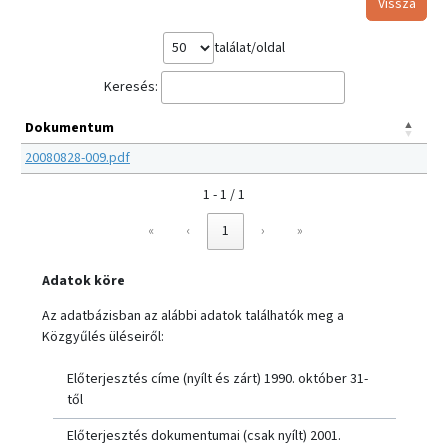
Vissza
találat/oldal
Keresés:
Dokumentum
20080828-009.pdf
1 - 1 / 1
«
‹
1
›
»
Adatok köre
Az adatbázisban az alábbi adatok találhatók meg a
Közgyűlés üléseiről:
Előterjesztés címe (nyílt és zárt) 1990. október 31-
től
Előterjesztés dokumentumai (csak nyílt) 2001.