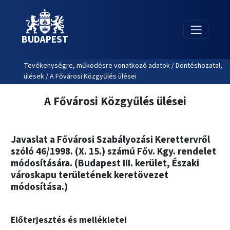
BUDAPEST
Tevékenységre, működésre vonatkozó adatok / Döntéshozatal,
ülések / A Fővárosi Közgyűlés ülései
A Fővárosi Közgyűlés ülései
Javaslat a Fővárosi Szabályozási Kerettervről
szóló 46/1998. (X. 15.) számú Főv. Kgy. rendelet
módosítására. (Budapest III. kerület, Északi
városkapu területének keretövezet
módosítása.)
Előterjesztés és mellékletei