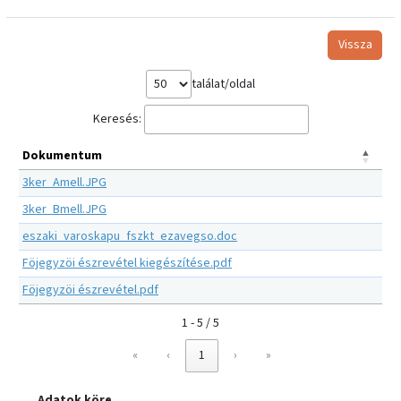
Vissza
találat/oldal
Keresés:
Dokumentum
3ker_Amell.JPG
3ker_Bmell.JPG
eszaki_varoskapu_fszkt_ezavegso.doc
Föjegyzöi észrevétel kiegészítése.pdf
Föjegyzöi észrevétel.pdf
1 - 5 / 5
«
‹
1
›
»
Adatok köre