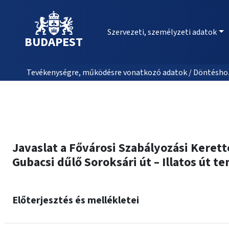
Szervezeti, személyzeti adatok
BUDAPEST
Tevékenységre, működésre vonatkozó adatok / Döntéshozat
Javaslat a Fővárosi Szabályozási Kerette
Gubacsi dűlő Soroksári út – Illatos út t
Előterjesztés és mellékletei