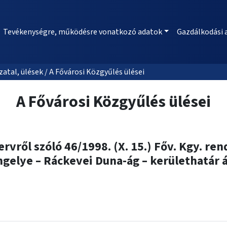
Tevékenységre, működésre vonatkozó adatok
Gazdálkodási 
al, ülések / A Fővárosi Közgyűlés ülései
A Fővárosi Közgyűlés ülései
rvről szóló 46/1998. (X. 15.) Főv. Kgy. ren
engelye – Ráckevei Duna-ág – kerülethatár ál