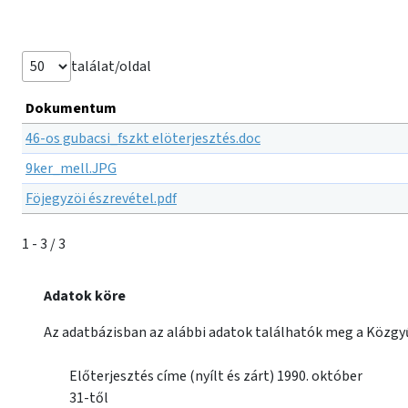
találat/oldal
Dokumentum
46-os gubacsi_fszkt elöterjesztés.doc
9ker_mell.JPG
Föjegyzöi észrevétel.pdf
1 - 3 / 3
Adatok köre
Az adatbázisban az alábbi adatok találhatók meg a Közgyű
Előterjesztés címe (nyílt és zárt) 1990. október
31-től