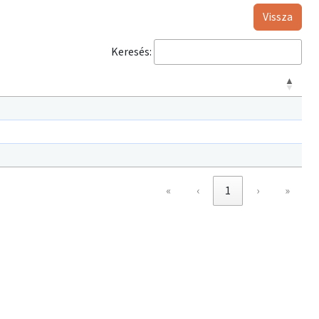
Vissza
Keresés:
«
‹
1
›
»