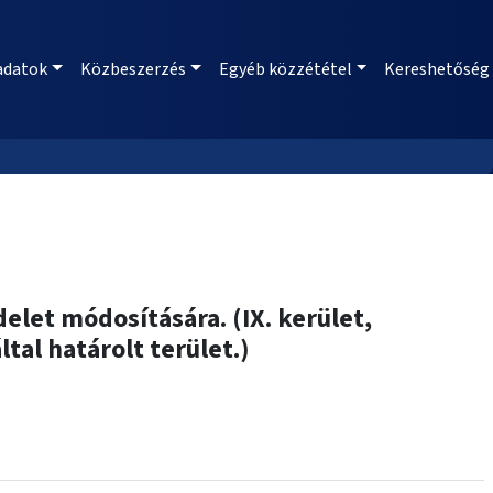
adatok
Közbeszerzés
Egyéb közzététel
Kereshetőség
delet módosítására. (IX. kerület,
tal határolt terület.)