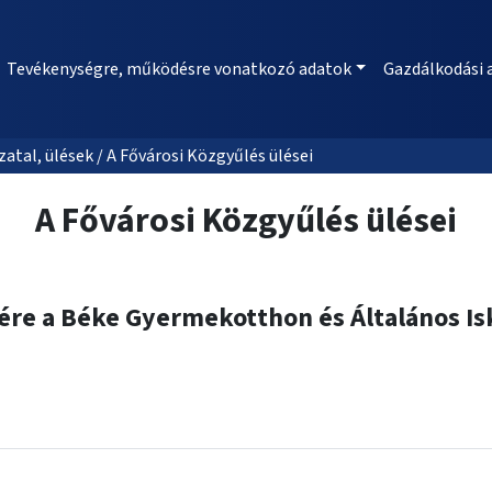
Tevékenységre, működésre vonatkozó adatok
Gazdálkodási 
al, ülések / A Fővárosi Közgyűlés ülései
A Fővárosi Közgyűlés ülései
sére a Béke Gyermekotthon és Általános Is