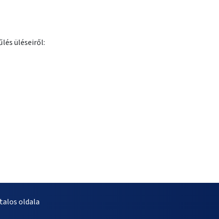
lés üléseiről:
alos oldala