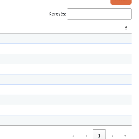
Keresés:
«
‹
1
›
»