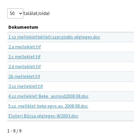
találat/oldal
Dokumentum
1 sz mellekletbérleti szerzödés végleges.doc
2.a melleklet.tif
2.c melleklet.tif
2.d melleklet.tif
2b melleklet.tif
3.sz melleklet.tif
4.sz.melleklet Beke_aomod2008 08.doc
5.sz. mellklet beke egys ao. 2008 08.doc
Eloterj Bócsa végleges-W2003.doc
1 - 9 / 9