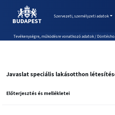
Szervezeti, személyzeti adatok
BUDAPEST
Tevékenységre, működésre vonatkozó adatok / Döntéshozat
Javaslat speciális lakásotthon létesíté
Előterjesztés és mellékletei