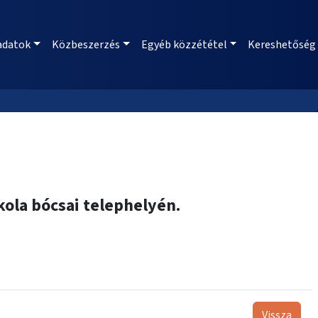
adatok
Közbeszerzés
Egyéb közzététel
Kereshetőség
kola bócsai telephelyén.
Vissza