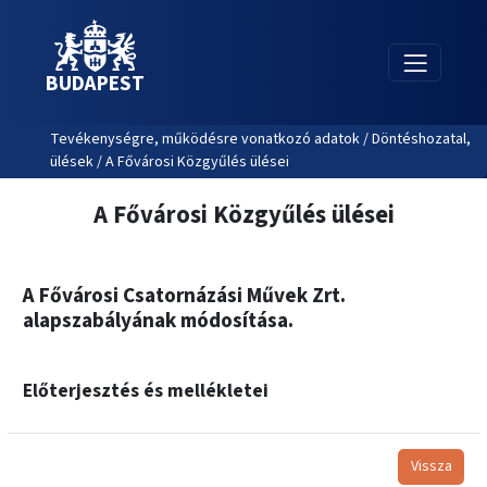
BUDAPEST
Tevékenységre, működésre vonatkozó adatok / Döntéshozatal,
ülések / A Fővárosi Közgyűlés ülései
A Fővárosi Közgyűlés ülései
A Fővárosi Csatornázási Művek Zrt.
alapszabályának módosítása.
Előterjesztés és mellékletei
Vissza