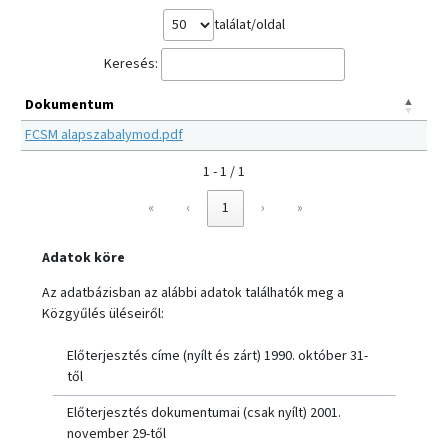
találat/oldal
Keresés:
Dokumentum
FCSM alapszabalymod.pdf
1 - 1 / 1
«
‹
1
›
»
Adatok köre
Az adatbázisban az alábbi adatok találhatók meg a
Közgyűlés üléseiről:
Előterjesztés címe (nyílt és zárt) 1990. október 31-
től
Előterjesztés dokumentumai (csak nyílt) 2001.
november 29-től