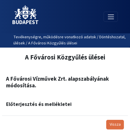
BUDAPEST
Tevékenységre, működésre vonatkozó adatok / Döntéshozatal,
ülések / A Fővárosi Közgyűlés ülései
A Fővárosi Közgyűlés ülései
A Fővárosi Vízművek Zrt. alapszabályának
módosítása.
Előterjesztés és mellékletei
Vissza