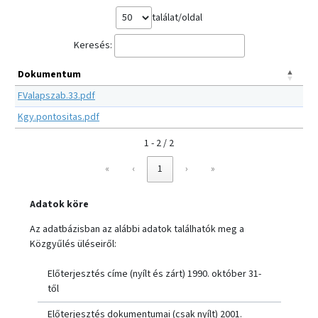
találat/oldal
Keresés:
Dokumentum
FValapszab.33.pdf
Kgy.pontositas.pdf
1 - 2 / 2
«
‹
1
›
»
Adatok köre
Az adatbázisban az alábbi adatok találhatók meg a
Közgyűlés üléseiről:
Előterjesztés címe (nyílt és zárt) 1990. október 31-
től
Előterjesztés dokumentumai (csak nyílt) 2001.