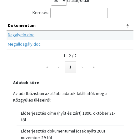
találat/oldal
Keresés:
Dokumentum
Dagalyelo.doc
Megalldagály.doc
1 - 2 / 2
«
‹
1
›
»
Adatok köre
Az adatbázisban az alábbi adatok találhatók meg a
Közgyűlés üléseiről:
Előterjesztés címe (nyílt és zárt) 1990. október 31-
től
Előterjesztés dokumentumai (csak nyílt) 2001.
november 29-től