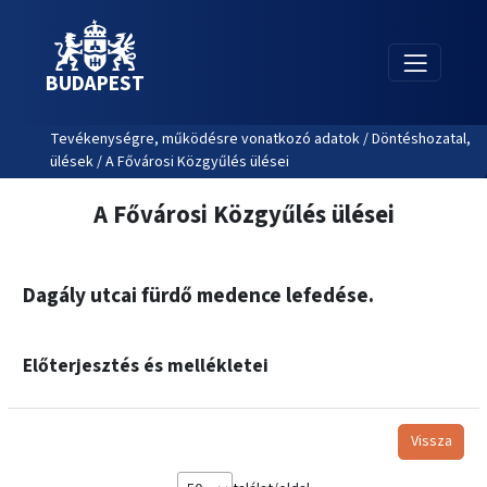
BUDAPEST
Tevékenységre, működésre vonatkozó adatok / Döntéshozatal,
ülések / A Fővárosi Közgyűlés ülései
A Fővárosi Közgyűlés ülései
Dagály utcai fürdő medence lefedése.
Előterjesztés és mellékletei
Vissza