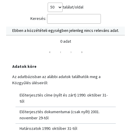
találat/oldal
Keresés:
Ebben a közzétételi egységben jelenleg nincs releváns adat.
0 adat
«
‹
›
»
Adatok köre
Az adatbázisban az alábbi adatok találhatók meg a
Közgyűlés üléseiről:
Előterjesztés címe (nyílt és zárt) 1990. október 31-
től
Előterjesztés dokumentumai (csak nyílt) 2001.
november 29-től
Határozatok 1990. október 31-től