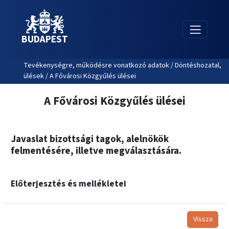
BUDAPEST
Tevékenységre, működésre vonatkozó adatok / Döntéshozatal,
ülések / A Fővárosi Közgyűlés ülései
A Fővárosi Közgyűlés ülései
Javaslat bizottsági tagok, alelnökök
felmentésére, illetve megválasztására.
Előterjesztés és mellékletei
Vissza