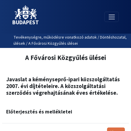
BUDAPEST
Tevékenységre, működésre vonatkozó adatok / Döntéshozatal,
ülések / A Fővárosi Közgyűlés ülései
A Fővárosi Közgyűlés ülései
Javaslat a kéményseprő-ipari közszolgáltatás
2007. évi díjtételeire. A közszolgáltatási
szerződés végrehajtásának éves értékelése.
Előterjesztés és mellékletei