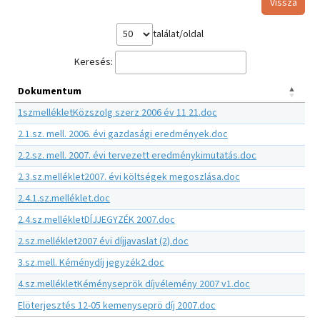
Vissza
találat/oldal
Keresés:
Dokumentum
1szmellékletKözszolg szerz 2006 év 11 21.doc
2.1.sz. mell. 2006. évi gazdasági eredmények.doc
2.2.sz. mell. 2007. évi tervezett eredménykimutatás.doc
2.3.sz.melléklet2007. évi költségek megoszlása.doc
2.4.1.sz.melléklet.doc
2.4.sz.mellékletDÍJJEGYZÉK 2007.doc
2.sz.melléklet2007 évi díjjavaslat (2).doc
3.sz.mell. Kéménydíj jegyzék2.doc
4.sz.mellékletKéményseprök díjvélemény 2007 v1.doc
Elöterjesztés 12-05 kemenyseprö díj 2007.doc