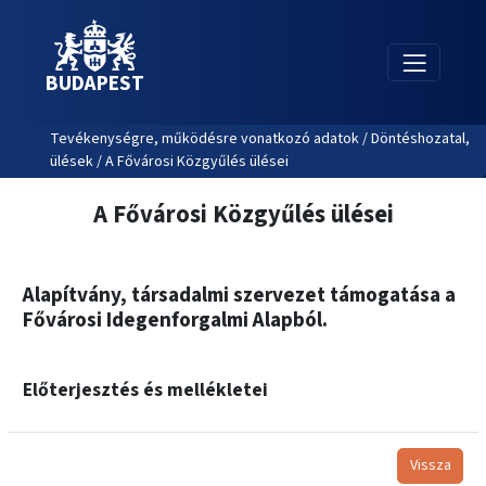
BUDAPEST
Tevékenységre, működésre vonatkozó adatok / Döntéshozatal,
ülések / A Fővárosi Közgyűlés ülései
A Fővárosi Közgyűlés ülései
Alapítvány, társadalmi szervezet támogatása a
Fővárosi Idegenforgalmi Alapból.
Előterjesztés és mellékletei
Vissza