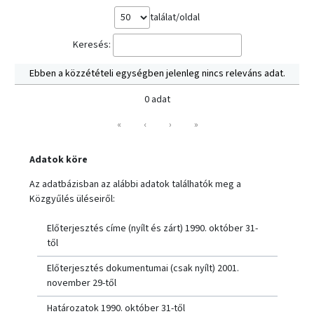
találat/oldal
Keresés:
Ebben a közzétételi egységben jelenleg nincs releváns adat.
0 adat
«
‹
›
»
Adatok köre
Az adatbázisban az alábbi adatok találhatók meg a
Közgyűlés üléseiről:
Előterjesztés címe (nyílt és zárt) 1990. október 31-
től
Előterjesztés dokumentumai (csak nyílt) 2001.
november 29-től
Határozatok 1990. október 31-től