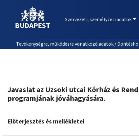
Szervezeti, személyzeti adatok
BUDAPEST
Tevékenységre, működésre vonatkozó adatok / Döntéshozat
Javaslat az Uzsoki utcai Kórház és Rend
programjának jóváhagyására.
Előterjesztés és mellékletei