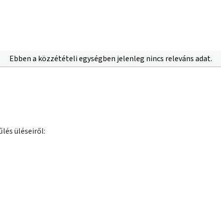
Ebben a közzétételi egységben jelenleg nincs releváns adat.
lés üléseiről: