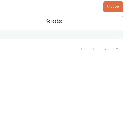
Vissza
Keresés:
«
‹
›
»