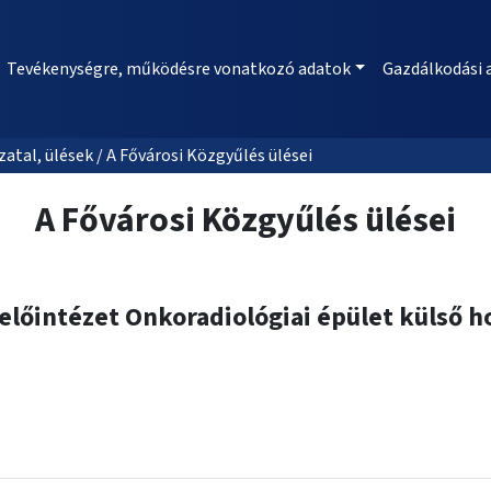
Tevékenységre, működésre vonatkozó adatok
Gazdálkodási 
al, ülések / A Fővárosi Közgyűlés ülései
A Fővárosi Közgyűlés ülései
előintézet Onkoradiológiai épület külső ho