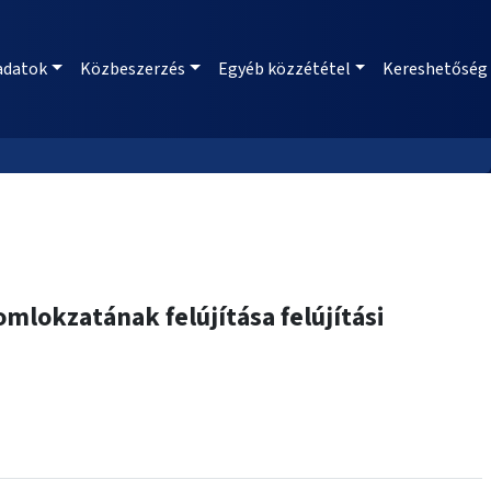
adatok
Közbeszerzés
Egyéb közzététel
Kereshetőség
mlokzatának felújítása felújítási