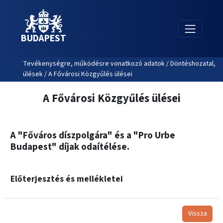
BUDAPEST
Tevékenységre, működésre vonatkozó adatok / Döntéshozatal,
ülések / A Fővárosi Közgyűlés ülései
A Fővárosi Közgyűlés ülései
A "Főváros díszpolgára" és a "Pro Urbe
Budapest" díjak odaítélése.
Előterjesztés és mellékletei
Vissza