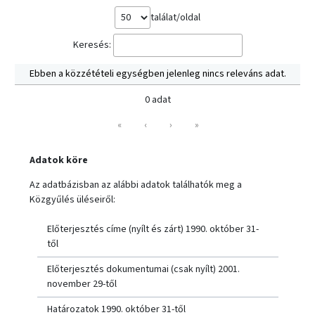
találat/oldal
Keresés:
Ebben a közzétételi egységben jelenleg nincs releváns adat.
0 adat
«
‹
›
»
Adatok köre
Az adatbázisban az alábbi adatok találhatók meg a
Közgyűlés üléseiről:
Előterjesztés címe (nyílt és zárt) 1990. október 31-
től
Előterjesztés dokumentumai (csak nyílt) 2001.
november 29-től
Határozatok 1990. október 31-től