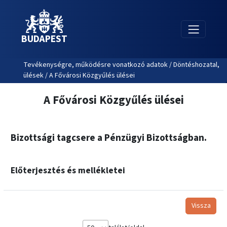
BUDAPEST
Tevékenységre, működésre vonatkozó adatok / Döntéshozatal,
ülések / A Fővárosi Közgyűlés ülései
A Fővárosi Közgyűlés ülései
Bizottsági tagcsere a Pénzügyi Bizottságban.
Előterjesztés és mellékletei
Vissza