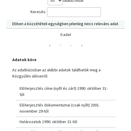
találat/oldal
Keresés:
Ebben a közzétételi egységben jelenleg nincs releváns adat.
0 adat
«
‹
›
»
Adatok köre
Az adatbázisban az alábbi adatok találhatók meg a
Közgyűlés üléseiről:
Előterjesztés címe (nyílt és zárt) 1990. október 31-
től
Előterjesztés dokumentumai (csak nyílt) 2001.
november 29-től
Határozatok 1990. október 31-től