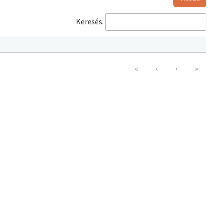
Keresés:
«
‹
›
»