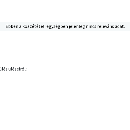
Ebben a közzétételi egységben jelenleg nincs releváns adat.
lés üléseiről: