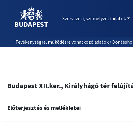
Szervezeti, személyzeti adatok
BUDAPEST
Tevékenységre, működésre vonatkozó adatok / Döntéshozat
Budapest XII.ker., Királyhágó tér felújí
Előterjesztés és mellékletei