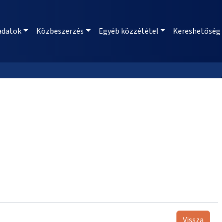
adatok
Közbeszerzés
Egyéb közzététel
Kereshetőség
Vissza