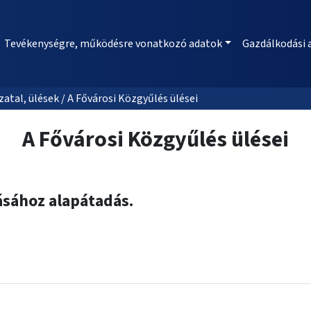
Tevékenységre, működésre vonatkozó adatok
Gazdálkodási 
al, ülések / A Fővárosi Közgyűlés ülései
A Fővárosi Közgyűlés ülései
tásához alapátadás.