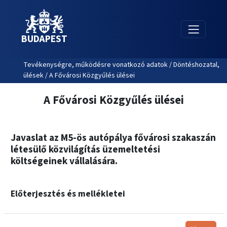
BUDAPEST
Tevékenységre, működésre vonatkozó adatok / Döntéshozatal,
ülések / A Fővárosi Közgyűlés ülései
A Fővárosi Közgyűlés ülései
Javaslat az M5-ös autópálya fővárosi szakaszán
létesülő közvilágítás üzemeltetési
költségeinek vállalására.
Előterjesztés és mellékletei