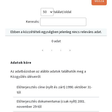
Vissza
találat/oldal
Keresés:
Ebben a közzétételi egységben jelenleg nincs releváns adat.
0 adat
«
‹
›
»
Adatok köre
Az adatbázisban az alábbi adatok találhatók meg a
Közgyűlés üléseiről:
Előterjesztés címe (nyílt és zárt) 1990. október 31-
től
Előterjesztés dokumentumai (csak nyílt) 2001.
november 29-től