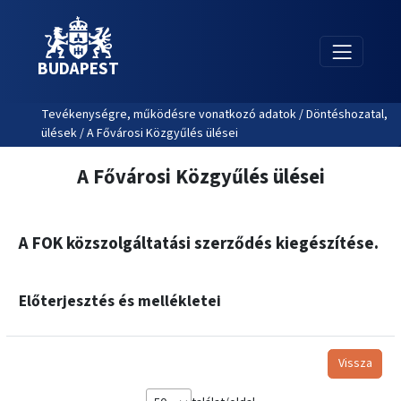
BUDAPEST
Tevékenységre, működésre vonatkozó adatok / Döntéshozatal,
ülések / A Fővárosi Közgyűlés ülései
A Fővárosi Közgyűlés ülései
A FOK közszolgáltatási szerződés kiegészítése.
Előterjesztés és mellékletei
Vissza