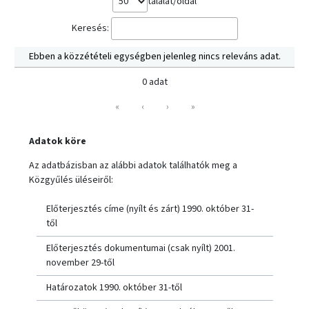
találat/oldal
Keresés:
Ebben a közzétételi egységben jelenleg nincs releváns adat.
0 adat
«
‹
›
»
Adatok köre
Az adatbázisban az alábbi adatok találhatók meg a
Közgyűlés üléseiről:
Előterjesztés címe (nyílt és zárt) 1990. október 31-
től
Előterjesztés dokumentumai (csak nyílt) 2001.
november 29-től
Határozatok 1990. október 31-től