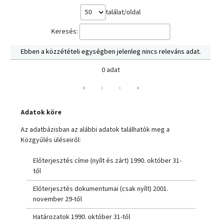
találat/oldal
Keresés:
Ebben a közzétételi egységben jelenleg nincs releváns adat.
0 adat
«
‹
›
»
Adatok köre
Az adatbázisban az alábbi adatok találhatók meg a
Közgyűlés üléseiről:
Előterjesztés címe (nyílt és zárt) 1990. október 31-
től
Előterjesztés dokumentumai (csak nyílt) 2001.
november 29-től
Határozatok 1990. október 31-től