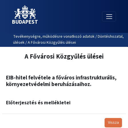
BUDAPEST
Tevékenységre, működésre vonatkozó adatok / Döntéshozatal,
ülések / A Fővárosi Közgyűlés ülései
A Fővárosi Közgyűlés ülései
EIB-hitel felvétele a főváros infrastrukturális,
környezetvédelmi beruházásaihoz.
Előterjesztés és mellékletei
Vissza