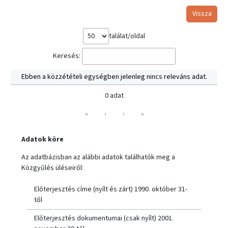
Vissza
találat/oldal
Keresés:
Ebben a közzétételi egységben jelenleg nincs releváns adat.
0 adat
«
‹
›
»
Adatok köre
Az adatbázisban az alábbi adatok találhatók meg a
Közgyűlés üléseiről:
Előterjesztés címe (nyílt és zárt) 1990. október 31-
től
Előterjesztés dokumentumai (csak nyílt) 2001.