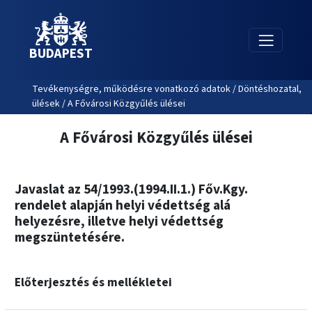
BUDAPEST
Tevékenységre, működésre vonatkozó adatok / Döntéshozatal,
ülések / A Fővárosi Közgyűlés ülései
A Fővárosi Közgyűlés ülései
Javaslat az 54/1993.(1994.II.1.) Főv.Kgy.
rendelet alapján helyi védettség alá
helyezésre, illetve helyi védettség
megszüntetésére.
Előterjesztés és mellékletei