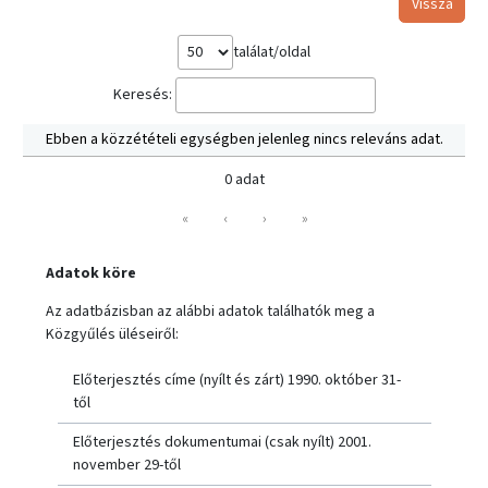
Vissza
találat/oldal
Keresés:
Ebben a közzétételi egységben jelenleg nincs releváns adat.
0 adat
«
‹
›
»
Adatok köre
Az adatbázisban az alábbi adatok találhatók meg a
Közgyűlés üléseiről:
Előterjesztés címe (nyílt és zárt) 1990. október 31-
től
Előterjesztés dokumentumai (csak nyílt) 2001.
november 29-től