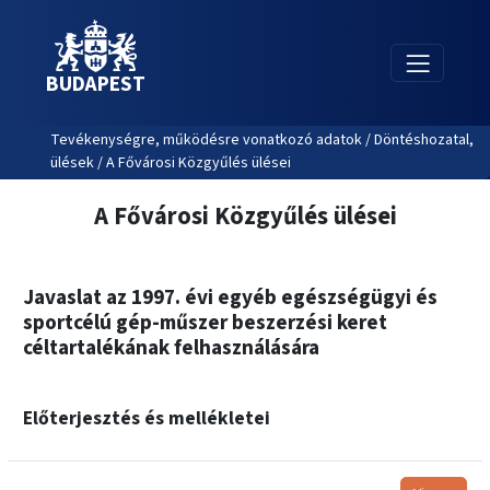
BUDAPEST
Tevékenységre, működésre vonatkozó adatok / Döntéshozatal,
ülések / A Fővárosi Közgyűlés ülései
A Fővárosi Közgyűlés ülései
Javaslat az 1997. évi egyéb egészségügyi és
sportcélú gép-műszer beszerzési keret
céltartalékának felhasználására
Előterjesztés és mellékletei