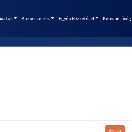
adatok
Közbeszerzés
Egyéb közzététel
Kereshetőség
Vissza