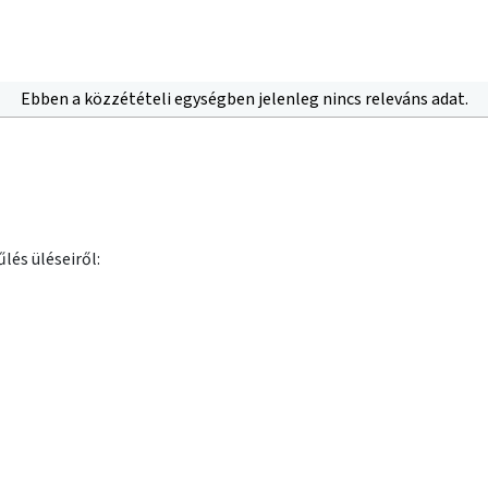
Ebben a közzétételi egységben jelenleg nincs releváns adat.
lés üléseiről: