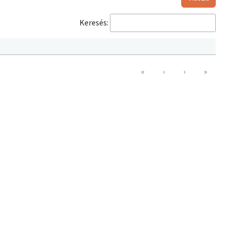
Keresés:
«
‹
›
»