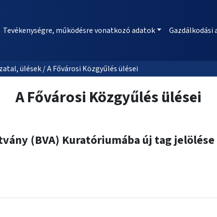
Tevékenységre, működésre vonatkozó adatok
Gazdálkodási 
al, ülések / A Fővárosi Közgyűlés ülései
A Fővárosi Közgyűlés ülései
ítvány (BVA) Kuratóriumába új tag jelölése